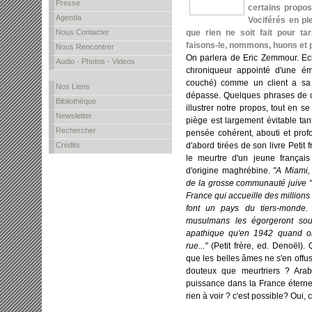
Presse
certains propos
Agenda
Vociférés en pl
Nous Contacter
que rien ne soit fait pour tari
faisons-le, nommons, huons et p
Nous Rencontrer
On parlera de Eric Zemmour. Echo
Audio - Photos - Videos
chroniqueur appointé d'une ém
couché) comme un client a sa 
Nos Liens
dépasse. Quelques phrases de 
Bibliothèque
illustrer notre propos, tout en s
Newsletter
piège est largement évitable ta
Rechercher
pensée cohérent, abouti et pro
Crédits
d'abord tirées de son livre Petit fr
le meurtre d'un jeune français
d'origine maghrébine.
"A Miami,
de la grosse communauté juive "r
France qui accueille des millions 
font un pays du tiers-monde. 
musulmans les égorgeront sou
apathique qu'en 1942 quand on 
rue..."
(Petit frère, ed. Denoël). 
que les belles âmes ne s'en offus
douteux que meurtriers ? Arab
puissance dans la France éternell
rien à voir ? c'est possible? Oui, c