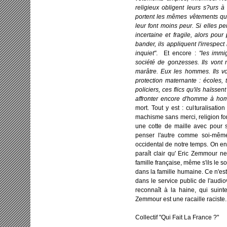
religieux obligent leurs s?urs à 
portent les mêmes vêtements qu'
leur font moins peur. Si elles per
incertaine et fragile, alors pour
bander, ils appliquent l'irrespect 
inquiet"
. Et encore :
"les imm
société de gonzesses. Ils vont n
marâtre. Eux les hommes. Ils v
protection maternante : écoles,
policiers, ces flics qu'ils haïssen
affronter encore d'homme à ho
mort. Tout y est : culturalisation
machisme sans merci, religion f
une cotte de maille avec pour s
penser l'autre comme soi-mêm
occidental de notre temps. On en 
paraît clair qu' Eric Zemmour ne
famille française, même s'ils le so
dans la famille humaine. Ce n'est
dans le service public de l'audio
reconnaît à la haine, qui suin
Zemmour est une racaille raciste.
Collectif "Qui Fait La France ?"