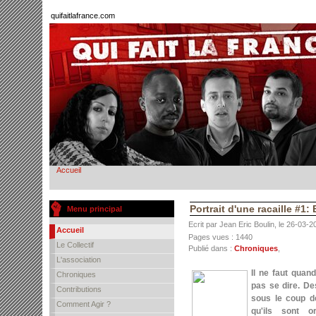
quifaitlafrance.com
Accueil
Portrait d'une racaille #1
Menu principal
Ecrit par Jean Eric Boulin, le 26-03-2
Accueil
Pages vues : 1440
Le Collectif
Publié dans :
Chroniques
,
L'association
Il ne faut qua
Chroniques
pas se dire. D
Contributions
sous le coup de
Comment Agir ?
qu'ils sont o