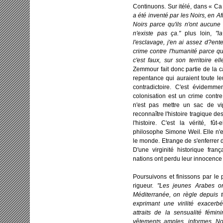
Continuons. Sur itélé, dans « Ca
a été inventé par les Noirs, en Af
Noirs parce qu'ils n'ont aucune 
n'existe pas ça."
plus loin,
"l
l'esclavage, j'en ai assez d?en
crime contre l'humanité parce qu'
c'est faux, sur son territoire el
Zemmour fait donc partie de la ca
repentance qui auraient toute l
contradictoire. C'est évidemmen
colonisation est un crime contre
n'est pas mettre un sac de vi
reconnaître l'histoire tragique 
l'histoire. C'est la vérité, f
philosophe Simone Weil. Elle n'e
le monde. Etrange de s'enferrer
D'une virginité historique fran
nations ont perdu leur innocence
Poursuivons et finissons par le 
rigueur.
"Les jeunes Arabes o
Méditerranée, on règle depuis t
exprimant une virilité exacerbé
attraits de la sensualité fémin
vêtements amples, informes. No