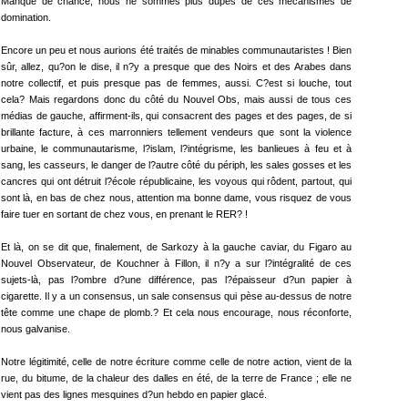
Manque de chance, nous ne sommes plus dupes de ces mécanismes de
domination.
Encore un peu et nous aurions été traités de minables communautaristes ! Bien
sûr, allez, qu?on le dise, il n?y a presque que des Noirs et des Arabes dans
notre collectif, et puis presque pas de femmes, aussi. C?est si louche, tout
cela? Mais regardons donc du côté du Nouvel Obs, mais aussi de tous ces
médias de gauche, affirment-ils, qui consacrent des pages et des pages, de si
brillante facture, à ces marronniers tellement vendeurs que sont la violence
urbaine, le communautarisme, l?islam, l?intégrisme, les banlieues à feu et à
sang, les casseurs, le danger de l?autre côté du périph, les sales gosses et les
cancres qui ont détruit l?école républicaine, les voyous qui rôdent, partout, qui
sont là, en bas de chez nous, attention ma bonne dame, vous risquez de vous
faire tuer en sortant de chez vous, en prenant le RER? !
Et là, on se dit que, finalement, de Sarkozy à la gauche caviar, du Figaro au
Nouvel Observateur, de Kouchner à Fillon, il n?y a sur l?intégralité de ces
sujets-là, pas l?ombre d?une différence, pas l?épaisseur d?un papier à
cigarette. Il y a un consensus, un sale consensus qui pèse au-dessus de notre
tête comme une chape de plomb.? Et cela nous encourage, nous réconforte,
nous galvanise.
Notre légitimité, celle de notre écriture comme celle de notre action, vient de la
rue, du bitume, de la chaleur des dalles en été, de la terre de France ; elle ne
vient pas des lignes mesquines d?un hebdo en papier glacé.