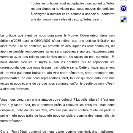
Toutes les critiques sont acceptables pour autant qu?elles
restent dignes et ne visent pas, sous couvert de dérision,
à dénigrer, à humilier et en somme à asseoir ou conforter
une domination sur celles et ceux qu?elles visent.
La critique que vient de nous consacrer le Nouvel Observateur dans son
édition n°2235 paru le 06/09/2007 n?est même pas une critique littéraire, ou
alors ratée. Elle se contente, au prétexte de débusquer les lieux communs, d?
ânonner péniblement quelques lignes sans substance, mortes, vitupérant sans
verve et avec des relents pestilentiels contre les sujets de nos nouvelles. Et
nous disons bien les « sujets », non les écritures qui se répondent, les
correspondances que nous tissons, par-delà le sens. Cette critique, autrement
dit, ne vise pas notre littérature, elle vise notre démarche, notre rencontre, nos
personnalités, ce que nous représentons, bref, tout ce qui flotte autour de nos
textes et nous écarte de ce que nous sommes, qu?on le veuille ou non, c?est-
à-dire des écrivains.
Vous nous direz : un article attaque votre collectif ? La belle affaire ! Il faut que
l?on s?y fasse. Soit, nous sommes prêts à recevoir les critiques. Mais cette
critique-là, celle du Nouvel Obs, n?arase pas notre écriture ? elle en parle à
peine -, elle nous traite de haut, elle nous considère comme des intrus, elle nie
notre présence.
Car si l?on s?était contenté de nous traiter comme des écrivains médiocres,