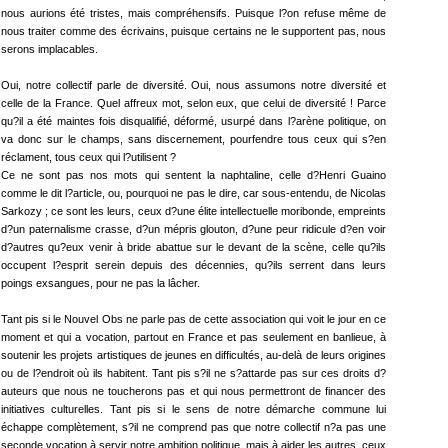
nous aurions été tristes, mais compréhensifs. Puisque l?on refuse même de
nous traiter comme des écrivains, puisque certains ne le supportent pas, nous
serons implacables.
Oui, notre collectif parle de diversité. Oui, nous assumons notre diversité et
celle de la France. Quel affreux mot, selon eux, que celui de diversité ! Parce
qu?il a été maintes fois disqualifié, déformé, usurpé dans l?arène politique, on
va donc sur le champs, sans discernement, pourfendre tous ceux qui s?en
réclament, tous ceux qui l?utilisent ?
Ce ne sont pas nos mots qui sentent la naphtaline, celle d?Henri Guaino
comme le dit l?article, ou, pourquoi ne pas le dire, car sous-entendu, de Nicolas
Sarkozy ; ce sont les leurs, ceux d?une élite intellectuelle moribonde, empreints
d?un paternalisme crasse, d?un mépris glouton, d?une peur ridicule d?en voir
d?autres qu?eux venir à bride abattue sur le devant de la scène, celle qu?ils
occupent l?esprit serein depuis des décennies, qu?ils serrent dans leurs
poings exsangues, pour ne pas la lâcher.
Tant pis si le Nouvel Obs ne parle pas de cette association qui voit le jour en ce
moment et qui a vocation, partout en France et pas seulement en banlieue, à
soutenir les projets artistiques de jeunes en difficultés, au-delà de leurs origines
ou de l?endroit où ils habitent. Tant pis s?il ne s?attarde pas sur ces droits d?
auteurs que nous ne toucherons pas et qui nous permettront de financer des
initiatives culturelles. Tant pis si le sens de notre démarche commune lui
échappe complètement, s?il ne comprend pas que notre collectif n?a pas une
seconde vocation à servir notre ambition politique, mais à aider les autres, ceux