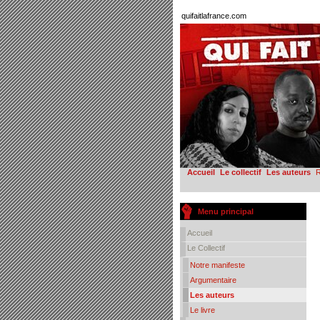
quifaitlafrance.com
Accueil
Le collectif
Les auteurs
R
Menu principal
Accueil
Le Collectif
Notre manifeste
Argumentaire
Les auteurs
Le livre