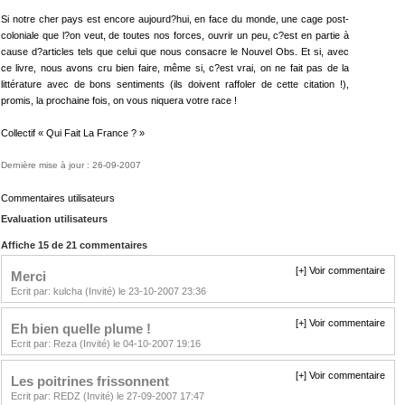
Si notre cher pays est encore aujourd?hui, en face du monde, une cage post-
coloniale que l?on veut, de toutes nos forces, ouvrir un peu, c?est en partie à
cause d?articles tels que celui que nous consacre le Nouvel Obs. Et si, avec
ce livre, nous avons cru bien faire, même si, c?est vrai, on ne fait pas de la
littérature avec de bons sentiments (ils doivent raffoler de cette citation !),
promis, la prochaine fois, on vous niquera votre race !
Collectif « Qui Fait La France ? »
Dernière mise à jour : 26-09-2007
Commentaires utilisateurs
Evaluation utilisateurs
Affiche 15 de 21 commentaires
[+] Voir commentaire
Merci
Ecrit par: kulcha (Invité) le 23-10-2007 23:36
[+] Voir commentaire
Eh bien quelle plume !
Ecrit par: Reza (Invité) le 04-10-2007 19:16
[+] Voir commentaire
Les poitrines frissonnent
Ecrit par: REDZ (Invité) le 27-09-2007 17:47