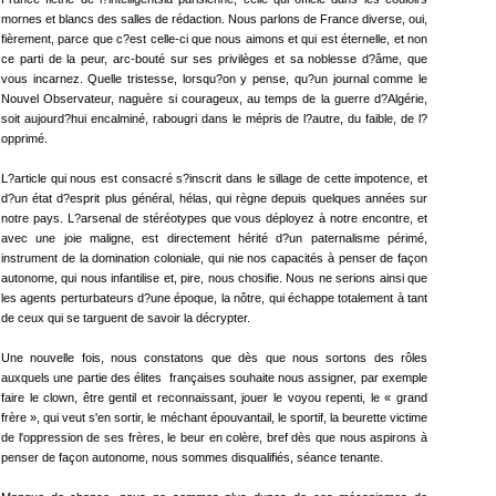
mornes et blancs des salles de rédaction. Nous parlons de France diverse, oui,
fièrement, parce que c?est celle-ci que nous aimons et qui est éternelle, et non
ce parti de la peur, arc-bouté sur ses privilèges et sa noblesse d?âme, que
vous incarnez. Quelle tristesse, lorsqu?on y pense, qu?un journal comme le
Nouvel Observateur, naguère si courageux, au temps de la guerre d?Algérie,
soit aujourd?hui encalminé, rabougri dans le mépris de l?autre, du faible, de l?
opprimé.
L?article qui nous est consacré s?inscrit dans le sillage de cette impotence, et
d?un état d?esprit plus général, hélas, qui règne depuis quelques années sur
notre pays. L?arsenal de stéréotypes que vous déployez à notre encontre, et
avec une joie maligne, est directement hérité d?un paternalisme périmé,
instrument de la domination coloniale, qui nie nos capacités à penser de façon
autonome, qui nous infantilise et, pire, nous chosifie. Nous ne serions ainsi que
les agents perturbateurs d?une époque, la nôtre, qui échappe totalement à tant
de ceux qui se targuent de savoir la décrypter.
Une nouvelle fois, nous constatons que dès que nous sortons des rôles
auxquels une partie des élites françaises souhaite nous assigner, par exemple
faire le clown, être gentil et reconnaissant, jouer le voyou repenti, le « grand
frère », qui veut s'en sortir, le méchant épouvantail, le sportif, la beurette victime
de l'oppression de ses frères, le beur en colère, bref dès que nous aspirons à
penser de façon autonome, nous sommes disqualifiés, séance tenante.