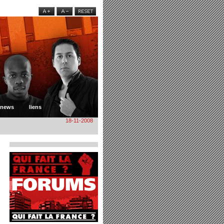
news
liens
18-11-2008