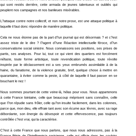
qui sont restés derrière, cette armada de jeunes talentueux et oubliés qui
peuplent nos campagnes et nos banlieues misérables.
L?attaque contre notre collectif, et non notre prose, est une attaque politique à
laquelle il faut donc répondre de manière politique.
Cela ne nous étonne pas de la part d?un journal qui est désormais ? et c?est
assez triste de le dire ? l?agent d?une Réaction intellectuelle féroce, d?un
conservatisme social sinistre. Nous connaissons ses positions, ses prises de
partis, ses analyses. Pour lui, tout ce qui vient des quartiers est forcément
néfaste, toute forme artistique, toute revendication politique, toute révolte
inspirée par le déclassement est a ses yeux embrumés assimilable à de la
haine, du fanatisme, de la violence gratuite, bref, quelque chose à mettre en
quarantaine, à éviter comme la peste, à côté de laquelle il faut passer en se
bouchant le nez !
Nous sommes pourtant de cette veine-là, hélas pour vous. Nous appartenons
à cette France lointaine, celle que beaucoup méprisent sans connaître, celle
que l?on répudie sans frôler, celle qu?on insulte facilement, dans les colonnes,
parce que, mon dieu, elle effraie tant avec son écume aux lèvres, avec sa rage
débordante, son énergie du désespoir et cette effervescence, pas toujours
contrôlée c?est vrai, qui la caractérise.
C?est à cette France que nous parlons, que nous nous adressons, pas à la
France flétrie de l?intelligentsia parisienne, celle qui officie dans les couloirs