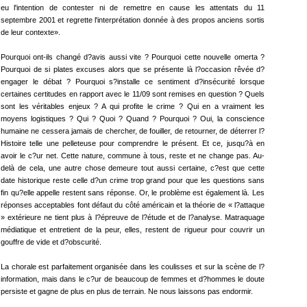
eu l'intention de contester ni de remettre en cause les attentats du 11
septembre 2001 et regrette l'interprétation donnée à des propos anciens sortis
de leur contexte».
Pourquoi ont-ils changé d?avis aussi vite ? Pourquoi cette nouvelle omerta ?
Pourquoi de si plates excuses alors que se présente là l?occasion rêvée d?
engager le débat ? Pourquoi s?installe ce sentiment d?insécurité lorsque
certaines certitudes en rapport avec le 11/09 sont remises en question ? Quels
sont les véritables enjeux ? A qui profite le crime ? Qui en a vraiment les
moyens logistiques ? Qui ? Quoi ? Quand ? Pourquoi ? Oui, la conscience
humaine ne cessera jamais de chercher, de fouiller, de retourner, de déterrer l?
Histoire telle une pelleteuse pour comprendre le présent. Et ce, jusqu?à en
avoir le c?ur net. Cette nature, commune à tous, reste et ne change pas. Au-
delà de cela, une autre chose demeure tout aussi certaine, c?est que cette
date historique reste celle d?un crime trop grand pour que les questions sans
fin qu?elle appelle restent sans réponse. Or, le problème est également là. Les
réponses acceptables font défaut du côté américain et la théorie de « l?attaque
» extérieure ne tient plus à l?épreuve de l?étude et de l?analyse. Matraquage
médiatique et entretient de la peur, elles, restent de rigueur pour couvrir un
gouffre de vide et d?obscurité.
La chorale est parfaitement organisée dans les coulisses et sur la scène de l?
information, mais dans le c?ur de beaucoup de femmes et d?hommes le doute
persiste et gagne de plus en plus de terrain. Ne nous laissons pas endormir.