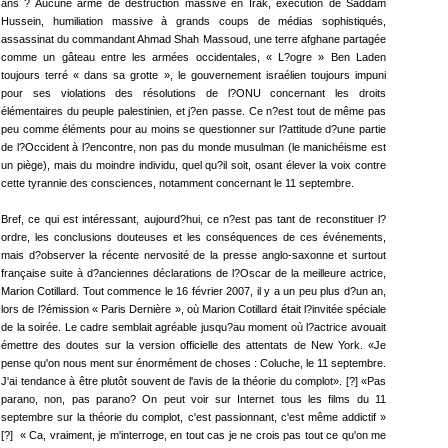
ans ? Aucune arme de destruction massive en Irak, exécution de Saddam
Hussein, humiliation massive à grands coups de médias sophistiqués,
assassinat du commandant Ahmad Shah Massoud, une terre afghane partagée
comme un gâteau entre les armées occidentales, « L?ogre » Ben Laden
toujours terré « dans sa grotte », le gouvernement israélien toujours impuni
pour ses violations des résolutions de l?ONU concernant les droits
élémentaires du peuple palestinien, et j?en passe. Ce n?est tout de même pas
peu comme éléments pour au moins se questionner sur l?attitude d?une partie
de l?Occident à l?encontre, non pas du monde musulman (le manichéisme est
un piège), mais du moindre individu, quel qu?il soit, osant élever la voix contre
cette tyrannie des consciences, notamment concernant le 11 septembre.
Bref, ce qui est intéressant, aujourd?hui, ce n?est pas tant de reconstituer l?
ordre, les conclusions douteuses et les conséquences de ces événements,
mais d?observer la récente nervosité de la presse anglo-saxonne et surtout
française suite à d?anciennes déclarations de l?Oscar de la meilleure actrice,
Marion Cotillard. Tout commence le 16 février 2007, il y a un peu plus d?un an,
lors de l?émission « Paris Dernière », où Marion Cotillard était l?invitée spéciale
de la soirée. Le cadre semblait agréable jusqu?au moment où l?actrice avouait
émettre des doutes sur la version officielle des attentats de New York. «Je
pense qu'on nous ment sur énormément de choses : Coluche, le 11 septembre.
J'ai tendance à être plutôt souvent de l'avis de la théorie du complot». [?] «Pas
parano, non, pas parano? On peut voir sur Internet tous les films du 11
septembre sur la théorie du complot, c'est passionnant, c'est même addictif »
[?] « Ca, vraiment, je m'interroge, en tout cas je ne crois pas tout ce qu'on me