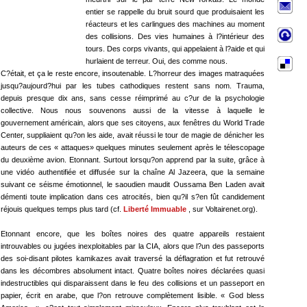
entier se rappelle du bruit sourd que produisaient les
réacteurs et les carlingues des machines au moment
des collisions. Des vies humaines à l?intérieur des
tours. Des corps vivants, qui appelaient à l?aide et qui
hurlaient de terreur. Oui, des comme nous.
C?était, et ça le reste encore, insoutenable. L?horreur des images matraquées
jusqu?aujourd?hui par les tubes cathodiques restent sans nom. Trauma,
depuis presque dix ans, sans cesse réimprimé au c?ur de la psychologie
collective. Nous nous souvenons aussi de la vitesse à laquelle le
gouvernement américain, alors que ses citoyens, aux fenêtres du World Trade
Center, suppliaient qu?on les aide, avait réussi le tour de magie de dénicher les
auteurs de ces « attaques» quelques minutes seulement après le télescopage
du deuxième avion. Etonnant. Surtout lorsqu?on apprend par la suite, grâce à
une vidéo authentifiée et diffusée sur la chaîne Al Jazeera, que la semaine
suivant ce séisme émotionnel, le saoudien maudit Oussama Ben Laden avait
démenti toute implication dans ces atrocités, bien qu?il s?en fût candidement
réjouis quelques temps plus tard (cf.
Liberté Immuable
, sur Voltairenet.org).
Etonnant encore, que les boîtes noires des quatre appareils restaient
introuvables ou jugées inexploitables par la CIA, alors que l?un des passeports
des soi-disant pilotes kamikazes avait traversé la déflagration et fut retrouvé
dans les décombres absolument intact. Quatre boîtes noires déclarées quasi
indestructibles qui disparaissent dans le feu des collisions et un passeport en
papier, écrit en arabe, que l?on retrouve complètement lisible. « God bless