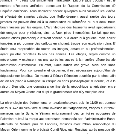
America », c?est tout simplement miraculeux. Encore plus troublant est le
nombre d?experts artificiers contestant le Rapport de la Commission d?
Enquête américain. Tous déclarent encore qu?après avoir visionné les vidéos
et effectué de simples calculs, que l?effondrement aussi rapide des tours
jumelles ne pouvait être dû à la combustion du kérosène ou aux deux trous
béant laissés par les engins. L?architecture des bâtiments avait spécialement
été conçue pour y résister, ainsi qu?aux pires intempéries. Le fait que ces
constructions pharaonique n?aient penché ni à droite ni à gauche, mais soient
tombées à pic comme des cailloux en chutant, trouve son explication dans l?
étude ultra rapprochée de toutes les images, amateurs ou professionnelles,
ayant pu être récoltées toutes ces années. Les étages, réglés comme un
métronome, y explosent les uns après les autres à la manière d?une banale
destruction d?immeuble. En effet, l?accusation est grave. Mais non sans
fondements. Pour comprendre et discerner, il est nécessaire aujourd?hui de
dépassionner le débat. De mettre à l?écart l?émotion suscitée par le choc, afin
de laisser place à l?analyse, la critique au sens philosophique du terme, et à la
raison. Bien sûr, une connaissance fine de la géopolitique américaine, entre
autres au Moyen Orient, est du plus grand besoin afin d?y voir plus clair.
La chronologie des évènements en avalanche ayant suivi le 11/09 est connue
de tous. Axe du bien / axe du mal, invasion de l?Afghanistan, frappes sur l?Irak,
menaces sur la Syrie, le Yémen, embrasement des territoires occupées de
Palestine suite à la traque aux terroristes demandée par l?administration Bush,
attentats de Madrid, puis de Londres, tensions avec l?Iran, remodelage du
Moyen Orient comme le prédisait Condi Rice, etc. Résultat, après presque dix