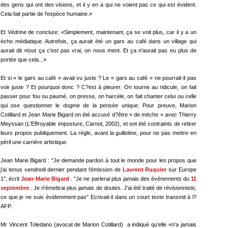
des gens qui ont des visions, et il y en a qui ne voient pas ce qui est évident.
Cela fait partie de l'espèce humaine.»
Et Védrine de conclure: «Simplement, maintenant, ça se voit plus, car il y a un
écho médiatique. Autrefois, ça aurait été un gars au café dans un village qui
aurait dit «tout ça c'est pas vrai, on nous ment. Et ça n'aurait pas eu plus de
portée que cela...»
Et si « le gars au café » avait vu juste ? Le « gars au café » ne pourrait-il pas
voir juste ? Et pourquoi donc ? C?est à pleurer. On tourne au ridicule, on fait
passer pour fou ou paumé, on presse, on harcèle, on fait chanter celui ou celle
qui ose questionner le dogme de la pensée unique. Pour preuve, Marion
Cotillard et Jean Marie Bigard on été accusé d?être « de mèche » avec Thierry
Meyssan (L'Effroyable imposture, Carnot, 2002), et ont été contraints de retirer
leurs propos publiquement. La règle, avant la guillotine, pour ne pas mettre en
péril une carrière artistique.
Jean Marie Bigard : "Je demande pardon à tout le monde pour les propos que
j'ai tenus vendredi dernier pendant l'émission de
Laurent Ruquier
sur Europe
1", écrit
Jean-Marie Bigard
. "Je ne parlerai plus jamais des événements du
11
septembre
. Je n'émettrai plus jamais de doutes. J'ai été traité de révisionniste,
ce que je ne suis évidemment pas" Ecrivait-il dans un court texte transmit à l?
AFP.
Mr Vincent Toledano (avocat de Marion Cotillard) a indiqué qu'elle «n'a jamais