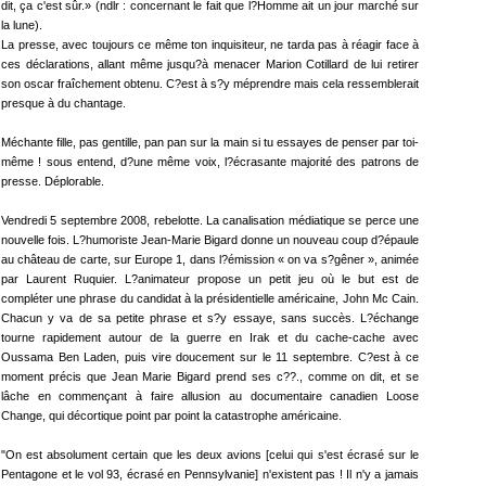
dit, ça c'est sûr.» (ndlr : concernant le fait que l?Homme ait un jour marché sur
la lune).
La presse, avec toujours ce même ton inquisiteur, ne tarda pas à réagir face à
ces déclarations, allant même jusqu?à menacer Marion Cotillard de lui retirer
son oscar fraîchement obtenu. C?est à s?y méprendre mais cela ressemblerait
presque à du chantage.
Méchante fille, pas gentille, pan pan sur la main si tu essayes de penser par toi-
même ! sous entend, d?une même voix, l?écrasante majorité des patrons de
presse. Déplorable.
Vendredi 5 septembre 2008, rebelotte. La canalisation médiatique se perce une
nouvelle fois. L?humoriste Jean-Marie Bigard donne un nouveau coup d?épaule
au château de carte, sur Europe 1, dans l?émission « on va s?gêner », animée
par Laurent Ruquier. L?animateur propose un petit jeu où le but est de
compléter une phrase du candidat à la présidentielle américaine, John Mc Cain.
Chacun y va de sa petite phrase et s?y essaye, sans succès. L?échange
tourne rapidement autour de la guerre en Irak et du cache-cache avec
Oussama Ben Laden, puis vire doucement sur le 11 septembre. C?est à ce
moment précis que Jean Marie Bigard prend ses c??., comme on dit, et se
lâche en commençant à faire allusion au documentaire canadien Loose
Change, qui décortique point par point la catastrophe américaine.
"On est absolument certain que les deux avions [celui qui s'est écrasé sur le
Pentagone et le vol 93, écrasé en Pennsylvanie] n'existent pas ! Il n'y a jamais