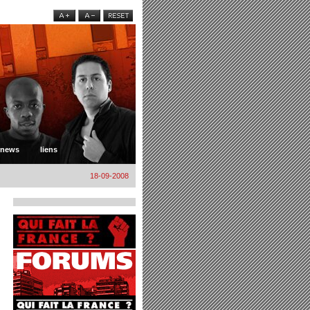
news
liens
18-09-2008