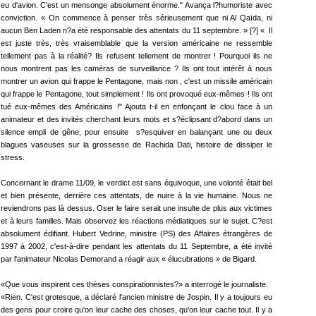
eu d'avion. C'est un mensonge absolument énorme." Avança l?humoriste avec
conviction. « On commence à penser très sérieusement que ni Al Qaïda, ni
aucun Ben Laden n?a été responsable des attentats du 11 septembre. » [?] « Il
est juste très, très vraisemblable que la version américaine ne ressemble
tellement pas à la réalité? Ils refusent tellement de montrer ! Pourquoi ils ne
nous montrent pas les caméras de surveillance ? Ils ont tout intérêt à nous
montrer un avion qui frappe le Pentagone, mais non , c'est un missile américain
qui frappe le Pentagone, tout simplement ! Ils ont provoqué eux-mêmes ! Ils ont
tué eux-mêmes des Américains !" Ajouta t-il en enfonçant le clou face à un
animateur et des invités cherchant leurs mots et s?éclipsant d?abord dans un
silence empli de gêne, pour ensuite s?esquiver en balançant une ou deux
blagues vaseuses sur la grossesse de Rachida Dati, histoire de dissiper le
stress.
Concernant le drame 11/09, le verdict est sans équivoque, une volonté était bel
et bien présente, derrière ces attentats, de nuire à la vie humaine. Nous ne
reviendrons pas là dessus. Oser le faire serait une insulte de plus aux victimes
et à leurs familles. Mais observez les réactions médiatiques sur le sujet. C?est
absolument édifiant. Hubert Vedrine, ministre (PS) des Affaires étrangères de
1997 à 2002, c'est-à-dire pendant les attentats du 11 Septembre, a été invité
par l'animateur Nicolas Demorand a réagir aux « élucubrations » de Bigard.
«Que vous inspirent ces thèses conspirationnistes?» a interrogé le journaliste.
«Rien. C'est grotesque, a déclaré l'ancien ministre de Jospin. Il y a toujours eu
des gens pour croire qu'on leur cache des choses, qu'on leur cache tout. Il y a