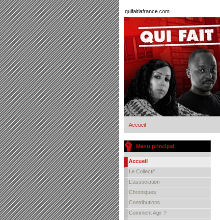
quifaitlafrance.com
Accueil
Menu principal
Accueil
Le Collectif
L'association
Chroniques
Contributions
Comment Agir ?