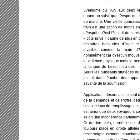
L?énigme du TGV aux deux vite
quand on saisit que l?esprit qui o
de marché. Une vieille connaissa
train est une action de moins e
d?esprit qu?est l?esprit de serv
« côté privé » gagne de plus en p
moindres habitudes d?agir et 
invisible comme la main d?A
nommément car c?est un mouveme
la violence physique mais la persu
la langue du besoin, du désir i
Seuls les puissants stratèges d
plis et, dans l?ombre des rapport
savante de la soumission.
Application : désormais, le coût
de la demande et de l?offre, dét
selon le taux de remplissage de ce
est ainsi que deux voyageurs côt
selon une incohérence parfaiteme
Or derrière cela, derrière cette 
toujours placé en orbite affolé
reste soigneusement intouchable,
homme qui, au-delà d?une réflexi