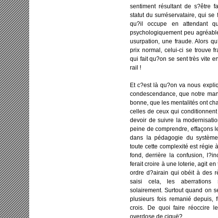
sentiment résultant de s?être fa
statut du surréservataire, qui se
qu?il occupe en attendant qu
psychologiquement peu agréable 
usurpation, une fraude. Alors q
prix normal, celui-ci se trouve 
qui fait qu?on se sent très vite
rail !
Et c?est là qu?on va nous expliq
condescendance, que notre maniè
bonne, que les mentalités ont ch
celles de ceux qui conditionnent
devoir de suivre la modernisatio
peine de comprendre, effaçons le
dans la pédagogie du système.
toute cette complexité est régie 
fond, derrière la confusion, l?
ferait croire à une loterie, agit 
ordre d?airain qui obéit à des 
saisi cela, les aberrations 
solairement. Surtout quand on s
plusieurs fois remanié depuis, 
crois. De quoi faire réoccire 
overdose de ciguë?