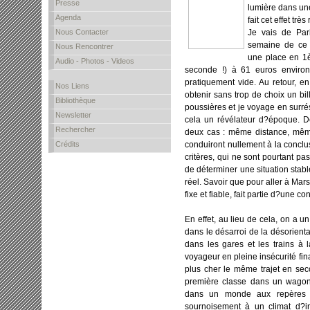
Presse
lumière dans un
Agenda
fait cet effet tr
Nous Contacter
Je vais de Pari
semaine de ce m
Nous Rencontrer
une place en 1è
Audio - Photos - Videos
seconde !) à 61 euros enviro
pratiquement vide. Au retour, e
Nos Liens
obtenir sans trop de choix un bi
Bibliothèque
poussières et je voyage en surré
Newsletter
cela un révélateur d?époque. De
Rechercher
deux cas : même distance, même
Crédits
conduiront nullement à la conclu
critères, qui ne sont pourtant pa
de déterminer une situation stabl
réel. Savoir que pour aller à Marse
fixe et fiable, fait partie d?une c
En effet, au lieu de cela, on a un s
dans le désarroi de la désorient
dans les gares et les trains à l
voyageur en pleine insécurité fi
plus cher le même trajet en sec
première classe dans un wagon 
dans un monde aux repères co
sournoisement à un climat d?in