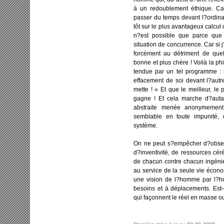
à un redoublement éthique. Car 
passer du temps devant l?ordinat
tôt sur le plus avantageux calcul
n?est possible que parce que 
situation de concurrence. Car si
forcément au détriment de que
bonne et plus chère ! Voilà la p
tendue par un tel programme : n
effacement de soi devant l?autr
mette ! » Et que le meilleur, le p
gagne ! Et cela marche d?auta
abstraite menée anonymement
semblable en toute impunité, 
système.
On ne peut s?empêcher d?observ
d?inventivité, de ressources cér
de chacun contre chacun ingénie
au service de la seule vie écon
une vision de l?homme par l?h
besoins et à déplacements. Est-
qui façonnent le réel en masse o