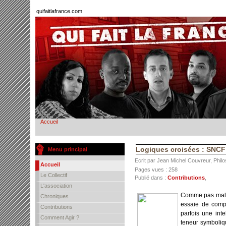
quifaitlafrance.com
Accueil
Logiques croisées : SNCF
Menu principal
Ecrit par Jean Michel Couvreur, Phil
Accueil
Pages vues : 258
Le Collectif
Publié dans :
Contributions
,
L'association
Comme pas mal d
Chroniques
essaie de compr
Contributions
parfois une inte
Comment Agir ?
teneur symboliq