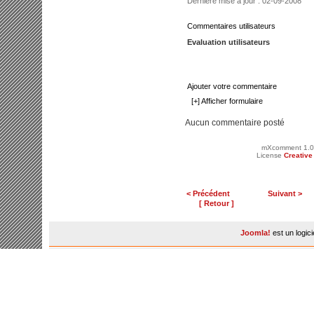
Dernière mise à jour : 02-09-2008
Commentaires utilisateurs
Evaluation utilisateurs
Ajouter votre commentaire
[+] Afficher formulaire
Aucun commentaire posté
mXcomment 1.0
License
Creativ
< Précédent
Suivant >
[ Retour ]
Joomla!
est un logic