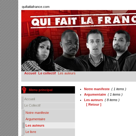
quifaitlafrance.com
Accueil
Le collectif
Les auteurs
Notre manifeste
( 1 items )
Menu principal
Argumentaire
( 1 items )
Accueil
Les auteurs
( 8 items )
[ Retour ]
Le Collectif
Notre manifeste
Argumentaire
Les auteurs
Le livre