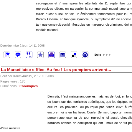
ségrégation et 7 ans après les attentats du 11 septembre qui
répressives ciblant en particulier la communauté musulmane amé
miroir, c?est aussi, de fait, un événement fondamental pour la F
Barack Obama, en tant que symbole, ou symptôme d?une société réc
tant que construit social n?est plus un marqueur discriminant, doit n
modèle national.
Dernière mise à jour: 14-11-2008
La Marseillaise sifflée. Au feu ! Les pompiers arrivent...
Ecrit par Karim Amellal, le 17-10-2008
Pages vues : 170
Publié dans :
Chroniques
,
Bien sûr, il faut maintenant que les matches de foot, en fonc
se jouent sur des territoires spécifiques, que les équipes ma
ailleurs, en province, ou pourquoi pas "chez eux", à l'
encore moins en banlieue. Confer Bernard Laporte, inénarr
personnage exempt de tout reproche lui aussi, chevalie
sordides affaires de corruption qui ont - mais ce ne fut pas
d'être ministre.