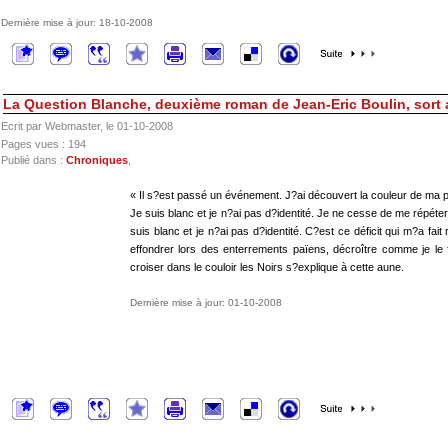
Dernière mise à jour: 18-10-2008
La Question Blanche, deuxième roman de Jean-Eric Boulin, sort 
Ecrit par Webmaster, le 01-10-2008
Pages vues : 194
Publié dans :
Chroniques
,
« Il s?est passé un événement. J?ai découvert la couleur de ma 
Je suis blanc et je n?ai pas d?identité. Je ne cesse de me répét
suis blanc et je n?ai pas d?identité. C?est ce déficit qui m?a fai
effondrer lors des enterrements païens, décroître comme je le 
croiser dans le couloir les Noirs s?explique à cette aune.
Dernière mise à jour: 01-10-2008