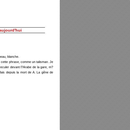
aujourd'hui
peau, blanche.
er cette phrase, comme un talisman. Je
t reculer devant l?Arabe de la gare, m?
fais depuis la mort de A. La gêne de