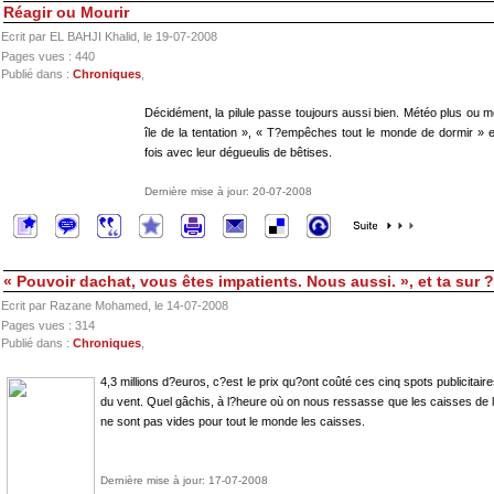
Réagir ou Mourir
Ecrit par EL BAHJI Khalid, le 19-07-2008
Pages vues : 440
Publié dans :
Chroniques
,
Décidément, la pilule passe toujours aussi bien. Météo plus ou m
île de la tentation », « T?empêches tout le monde de dormir » e
fois avec leur dégueulis de bêtises.
Dernière mise à jour: 20-07-2008
« Pouvoir dachat, vous êtes impatients. Nous aussi. », et ta sur ?
Ecrit par Razane Mohamed, le 14-07-2008
Pages vues : 314
Publié dans :
Chroniques
,
4,3 millions d?euros, c?est le prix qu?ont coûté ces cinq spots publicit
du vent. Quel gâchis, à l?heure où on nous ressasse que les caisses de l
ne sont pas vides pour tout le monde les caisses.
Dernière mise à jour: 17-07-2008