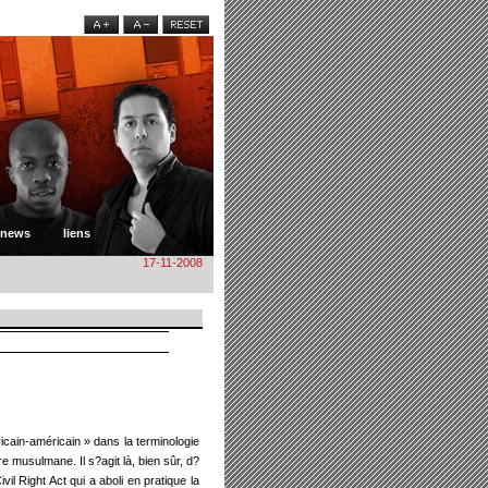
news
liens
17-11-2008
icain-américain » dans la terminologie
 musulmane. Il s?agit là, bien sûr, d?
il Right Act qui a aboli en pratique la