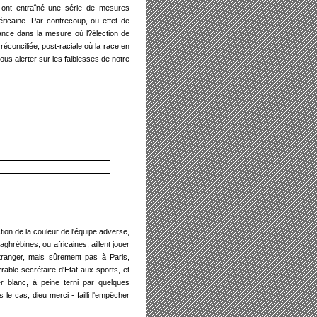
 ont entraîné une série de mesures
ricaine. Par contrecoup, ou effet de
rance dans la mesure où l?élection de
onciliée, post-raciale où la race en
ous alerter sur les faiblesses de notre
tion de la couleur de l'équipe adverse,
ghrébines, ou africaines, aillent jouer
étranger, mais sûrement pas à Paris,
able secrétaire d'Etat aux sports, et
r blanc, à peine terni par quelques
 le cas, dieu merci - failli l'empêcher