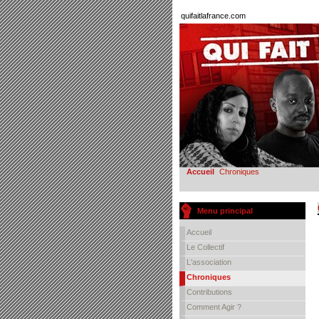
quifaitlafrance.com
Accueil
Chroniques
Menu principal
Accueil
Le Collectif
L'association
Chroniques
Contributions
Comment Agir ?