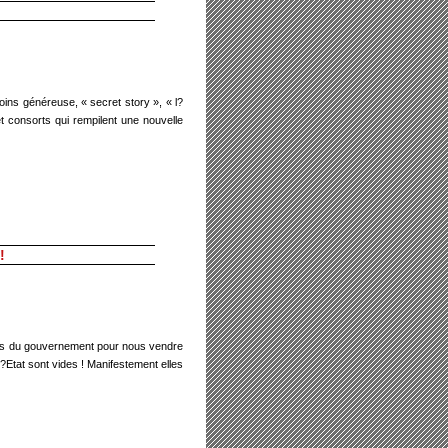
oins généreuse, « secret story », « l?
t consorts qui rempilent une nouvelle
!
aires du gouvernement pour nous vendre
?Etat sont vides ! Manifestement elles