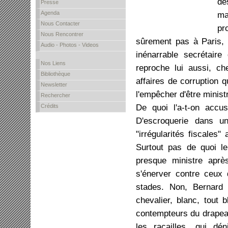
de
Presse
Agenda
ma
Nous Contacter
pr
Nous Rencontrer
sûrement pas à Paris, 
Audio - Photos - Videos
inénarrable secrétair
Nos Liens
reproche lui aussi, ch
Bibliothèque
affaires de corruption q
Newsletter
l'empêcher d'être minist
Rechercher
De quoi l'a-t-on accu
Crédits
D'escroquerie dans un
"irrégularités fiscales"
Surtout pas de quoi le
presque ministre aprè
s'énerver contre ceux 
stades. Non, Bernard
chevalier, blanc, tout b
contempteurs du drapeau
les racailles, qui dén