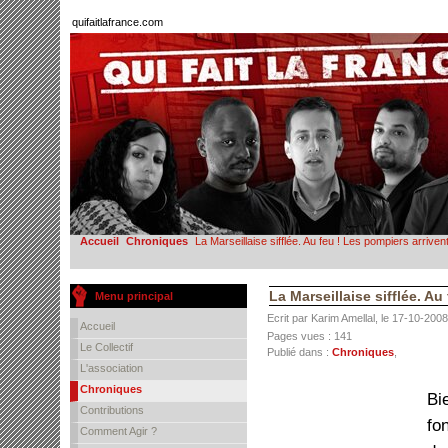
quifaitlafrance.com
Accueil
Chroniques
La Marseillaise sifflée. Au feu ! Les pompiers arrivent
La Marseillaise sifflée. Au
Menu principal
Ecrit par Karim Amellal, le 17-10-2008
Accueil
Pages vues : 141
Le Collectif
Publié dans :
Chroniques
,
L'association
Chroniques
Bi
Contributions
fo
Comment Agir ?