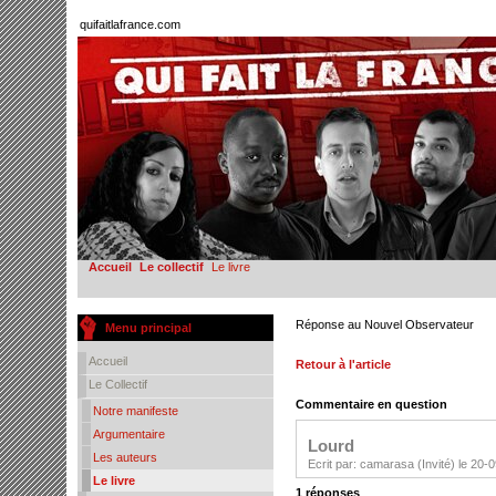
quifaitlafrance.com
Accueil
Le collectif
Le livre
Réponse au Nouvel Observateur
Menu principal
Accueil
Retour à l'article
Le Collectif
Commentaire en question
Notre manifeste
Argumentaire
Lourd
Les auteurs
Ecrit par: camarasa (Invité) le 20-
Le livre
1 réponses