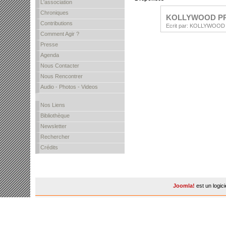
L'association
Chroniques
KOLLYWOOD PR
Contributions
Ecrit par: KOLLYWOOD (
Comment Agir ?
Presse
Agenda
Nous Contacter
Nous Rencontrer
Audio - Photos - Videos
Nos Liens
Bibliothèque
Newsletter
Rechercher
Crédits
Joomla!
est un logic