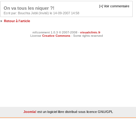
[+] Voir commentaire
On va tous les niquer ?!
Ecrit par: Bouchta Jebli (Invité) le 14-09-2007 14:58
»
Retour à l'article
mXcomment 1.0.3 © 2007-2008 -
visualclinic.fr
License
Creative Commons
- Some rights reserved
Joomla!
est un logiciel libre distribué sous licence GNU/GPL