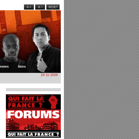
news
liens
18-11-2008