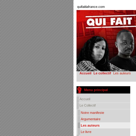
quifaitlafrance.com
Accueil
Le collectif
Les auteurs
Menu principal
Accueil
Le Collectif
Notre manifeste
Argumentaire
Les auteurs
Le livre