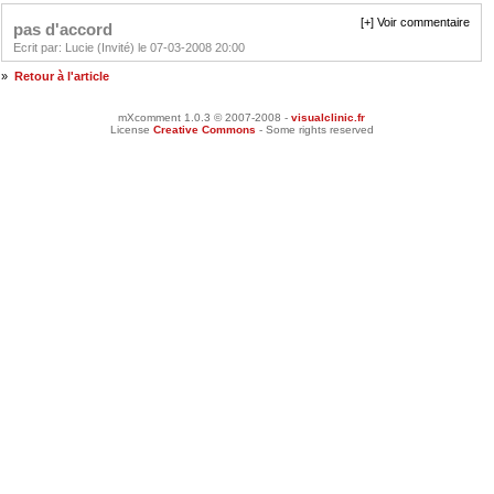
[+] Voir commentaire
pas d'accord
Ecrit par: Lucie (Invité) le 07-03-2008 20:00
»
Retour à l'article
mXcomment 1.0.3 © 2007-2008 -
visualclinic.fr
License
Creative Commons
- Some rights reserved