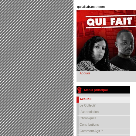
quifaitlafrance.com
Accueil
Menu principal
Accueil
Le Collectif
L'association
Chroniques
Contributions
Comment Agir ?