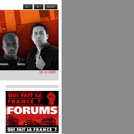
news
liens
16-11-2008