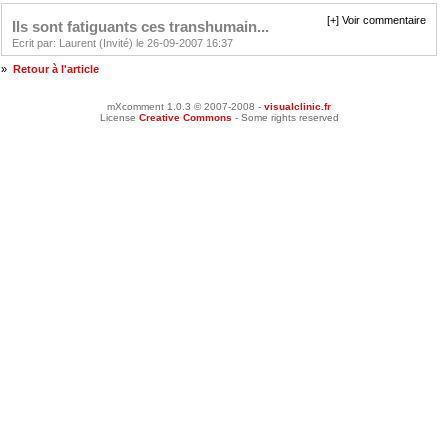
[+] Voir commentaire
Ils sont fatiguants ces transhumain...
Ecrit par: Laurent (Invité) le 26-09-2007 16:37
»
Retour à l'article
mXcomment 1.0.3 © 2007-2008 -
visualclinic.fr
License
Creative Commons
- Some rights reserved