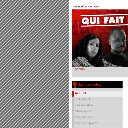
quifaitlafrance.com
Accueil
Menu principal
Accueil
Le Collectif
L'association
Chroniques
Contributions
Comment Agir ?