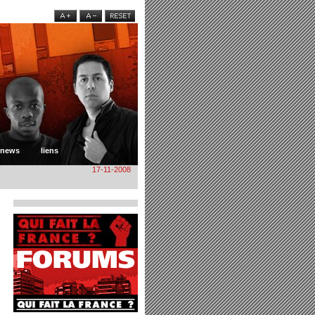
news
liens
17-11-2008