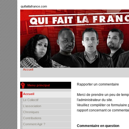
quifaitlafrance.com
Accueil
Rapporter un commentaire
Menu principal
Accueil
Merci de prendre un peu de temp
l'administrateur du site.
Le Collectif
Veuillez compléter ce formulaire 
L'association
rapport concernant ce commentai
Chroniques
Contributions
Comment Agir ?
Commentaire en question