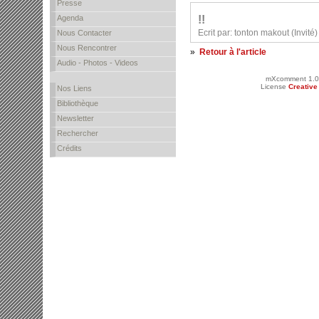
Presse
!!
Agenda
Ecrit par: tonton makout (Invit
Nous Contacter
Nous Rencontrer
»
Retour à l'article
Audio - Photos - Videos
mXcomment 1.0
License
Creativ
Nos Liens
Bibliothèque
Newsletter
Rechercher
Crédits