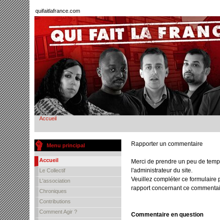
quifaitlafrance.com
Accueil
Rapporter un commentaire
Menu principal
Accueil
Merci de prendre un peu de temp
l'administrateur du site.
Le Collectif
Veuillez compléter ce formulaire 
L'association
rapport concernant ce commentai
Chroniques
Contributions
Comment Agir ?
Commentaire en question