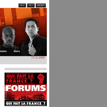
news
liens
17-11-2008