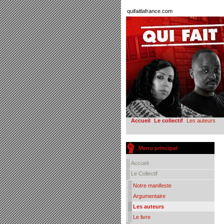
quifaitlafrance.com
Accueil
Le collectif
Les auteurs
Menu principal
Accueil
Le Collectif
Notre manifeste
Argumentaire
Les auteurs
Le livre