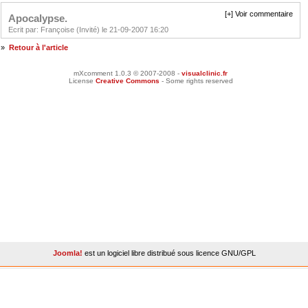
[+] Voir commentaire
Apocalypse.
Ecrit par: Françoise (Invité) le 21-09-2007 16:20
»
Retour à l'article
mXcomment 1.0.3 © 2007-2008 -
visualclinic.fr
License
Creative Commons
- Some rights reserved
Joomla!
est un logiciel libre distribué sous licence GNU/GPL