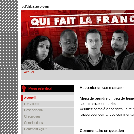
quifaitlafrance.com
Accueil
Rapporter un commentaire
Menu principal
Accueil
Merci de prendre un peu de temp
l'administrateur du site.
Le Collectif
Veuillez compléter ce formulaire 
L'association
rapport concernant ce commentai
Chroniques
Contributions
Comment Agir ?
Commentaire en question