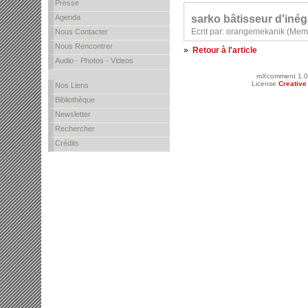
Presse
sarko bâtisseur d'inéga
Agenda
Ecrit par: orangemekanik (Mem
Nous Contacter
Nous Rencontrer
»
Retour à l'article
Audio - Photos - Videos
mXcomment 1.0
License
Creativ
Nos Liens
Bibliothèque
Newsletter
Rechercher
Crédits