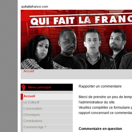
quifaitlafrance.com
Accueil
Rapporter un commentaire
Menu principal
Accueil
Merci de prendre un peu de temp
l'administrateur du site.
Le Collectif
Veuillez compléter ce formulaire 
L'association
rapport concernant ce commentai
Chroniques
Contributions
Comment Agir ?
Commentaire en question