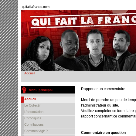
quifaitlafrance.com
Accueil
Rapporter un commentaire
Menu principal
Accueil
Merci de prendre un peu de temp
l'administrateur du site.
Le Collectif
Veuillez compléter ce formulaire 
L'association
rapport concernant ce commentai
Chroniques
Contributions
Comment Agir ?
Commentaire en question