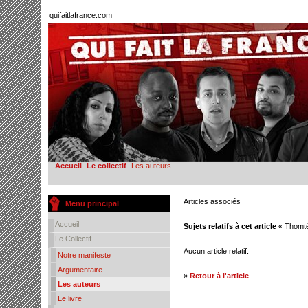
quifaitlafrance.com
Accueil
Le collectif
Les auteurs
Articles associés
Menu principal
Accueil
Sujets relatifs à cet article
« Thomt
Le Collectif
Aucun article relatif.
Notre manifeste
Argumentaire
»
Retour à l'article
Les auteurs
Le livre