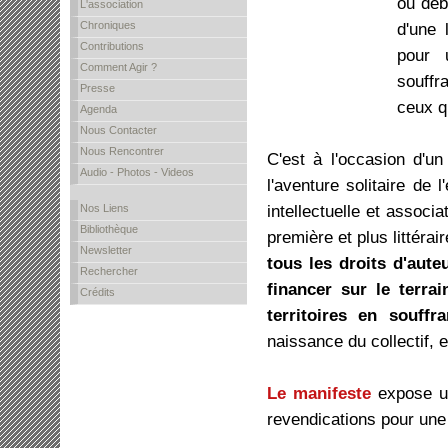
ou déb
L'association
Chroniques
d'une 
Contributions
pour 
Comment Agir ?
souffr
Presse
ceux q
Agenda
Nous Contacter
Nous Rencontrer
C'est à l'occasion d'un
Audio - Photos - Videos
l'aventure solitaire de l
intellectuelle et associa
Nos Liens
Bibliothèque
première et plus littérai
Newsletter
tous les droits d'aute
Rechercher
financer sur le terra
Crédits
territoires en souffr
naissance du collectif, e
Le manifeste
expose un
revendications pour une a