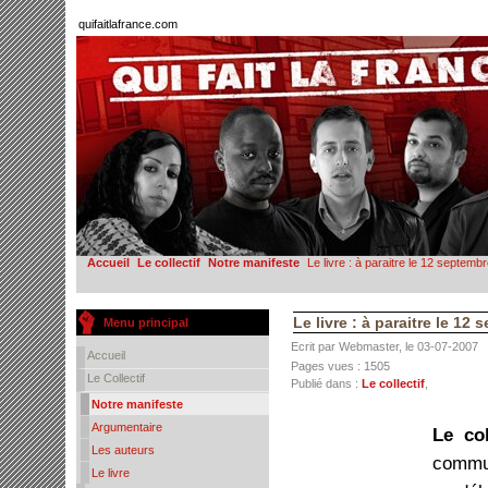
quifaitlafrance.com
Accueil
Le collectif
Notre manifeste
Le livre : à paraitre le 12 septemb
Le livre : à paraitre le 12
Menu principal
Ecrit par Webmaster, le 03-07-2007
Accueil
Pages vues : 1505
Le Collectif
Publié dans :
Le collectif
,
Notre manifeste
Argumentaire
Le col
Les auteurs
commun
Le livre