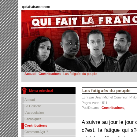
quifaitlafrance.com
Accueil
Contributions
Les fatigués du peuple
Les fatigués du peuple
Menu principal
Ecrit par Jean Michel Couvreur, Phil
Accueil
Pages vues : 511
Le Collectif
Publié dans :
Contributions
,
L'association
Chroniques
A suivre au jour le jour 
Contributions
c?est, la fatigue qui 
Comment Agir ?