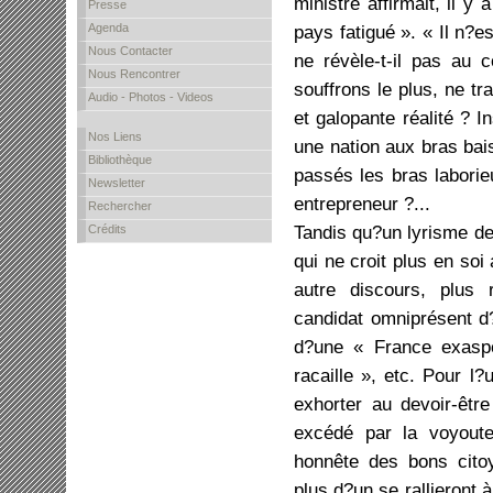
ministre affirmait, il 
Presse
Agenda
pays fatigué ». « Il n?es
Nous Contacter
ne révèle-t-il pas au 
Nous Rencontrer
souffrons le plus, ne tra
Audio - Photos - Videos
et galopante réalité ? I
Nos Liens
une nation aux bras bai
Bibliothèque
passés les bras laborie
Newsletter
entrepreneur ?...
Rechercher
Tandis qu?un lyrisme de
Crédits
qui ne croit plus en soi
autre discours, plus
candidat omniprésent d
d?une « France exasp
racaille », etc. Pour l?
exhorter au devoir-êtr
excédé par la voyouter
honnête des bons cito
plus d?un se rallieront à