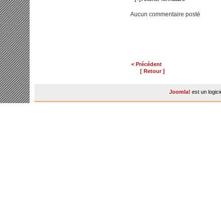
Aucun commentaire posté
< Précédent
[ Retour ]
Joomla!
est un logic