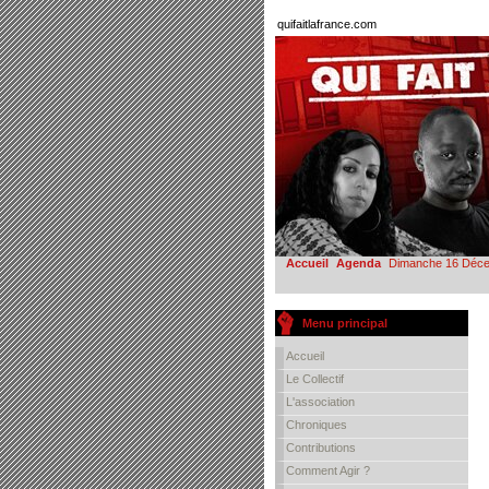
quifaitlafrance.com
Accueil
Agenda
Dimanche 16 Décemb
Menu principal
Accueil
Le Collectif
L'association
Chroniques
Contributions
Comment Agir ?