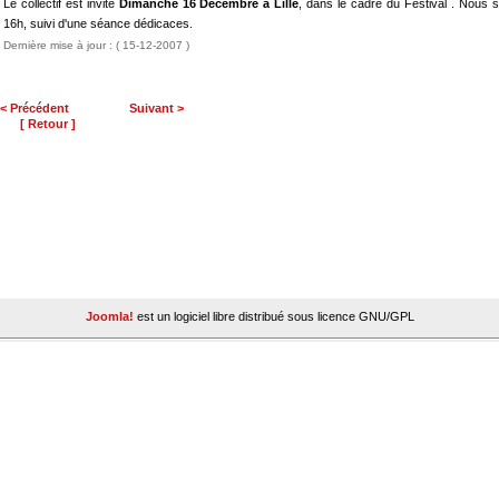
Le collectif est invité
Dimanche 16 Décembre à Lille
, dans le cadre du Festival . Nous 
16h, suivi d'une séance dédicaces.
Dernière mise à jour : ( 15-12-2007 )
< Précédent
Suivant >
[ Retour ]
Joomla!
est un logiciel libre distribué sous licence GNU/GPL