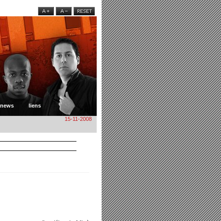
news
liens
15-11-2008