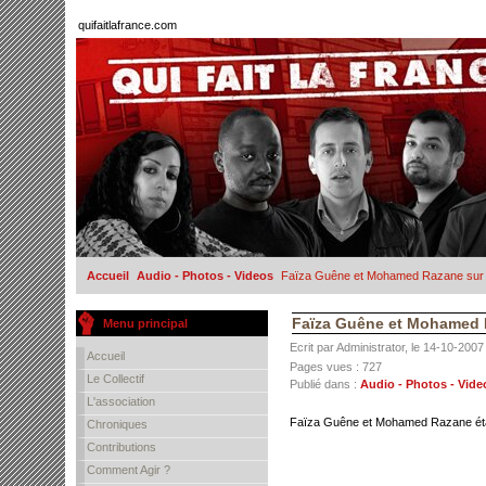
quifaitlafrance.com
Accueil
Audio - Photos - Videos
Faïza Guêne et Mohamed Razane sur 
Faïza Guêne et Mohamed R
Menu principal
Ecrit par Administrator, le 14-10-2007
Accueil
Pages vues : 727
Le Collectif
Publié dans :
Audio - Photos - Vide
L'association
Faïza Guêne et Mohamed Razane étai
Chroniques
Contributions
Comment Agir ?