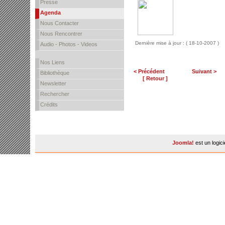
Presse
Agenda
Nous Contacter
Nous Rencontrer
Dernière mise à jour : ( 18-10-2007 )
Audio - Photos - Videos
Nos Liens
< Précédent
Suivant >
Bibliothèque
[ Retour ]
Newsletter
Rechercher
Crédits
Joomla!
est un logic