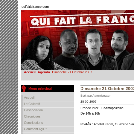
quifaitlafrance.com
Accueil
Agenda
Dimanche 21 Octobre 2007
Dimanche 21 Octobre 200
Menu principal
Écrit par Administrator
Accueil
28-09-2007
Le Collectif
France Inter - Cosmopolitaine
L'association
De 14h à 16h
Chroniques
Contributions
Invités :
Amellal Karim, Ouazene Sa
Comment Agir ?