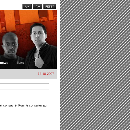
news
liens
14-10-2007
ait consacré. Pour le consulter au