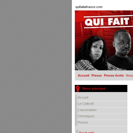
quifaitlafrance.com
Accueil
Presse
Presse écrite
Nouv
Menu principal
Accueil
Le Collectif
L'association
Chroniques
Presse
Sur le web