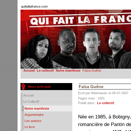
quifaitlafrance.com
Accueil
Le collectif
Notre manifeste
Faïza Guêne
Faïza Guêne
Menu principal
Ecrit par Webmaster, le 09-07-2007
Accueil
Pages vues : 1001
Le Collectif
Publié dans :
Le collectif
,
Notre manifeste
Argumentaire
Née en 1985, à Bobigny
Les auteurs
romancière de Pantin de
Le livre