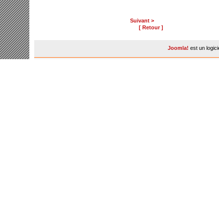
Suivant >
[ Retour ]
Joomla!
est un logic