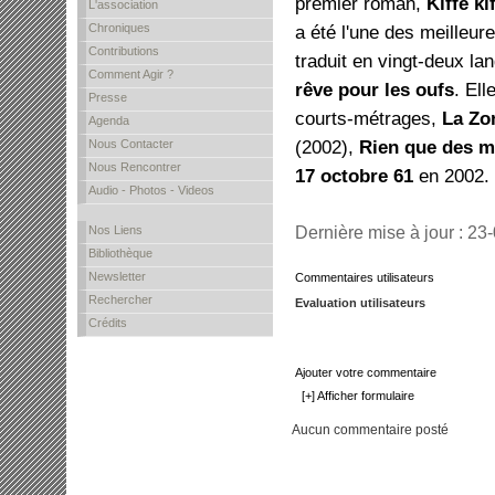
premier roman,
Kiffe k
L'association
Chroniques
a été l'une des meilleur
Contributions
traduit en vingt-deux la
Comment Agir ?
rêve pour les oufs
. Ell
Presse
courts-métrages,
La Zo
Agenda
(2002),
Rien que des m
Nous Contacter
Nous Rencontrer
17 octobre 61
en 2002.
Audio - Photos - Videos
Nos Liens
Dernière mise à jour : 23
Bibliothèque
Newsletter
Commentaires utilisateurs
Rechercher
Evaluation utilisateurs
Crédits
Ajouter votre commentaire
[+] Afficher formulaire
Aucun commentaire posté