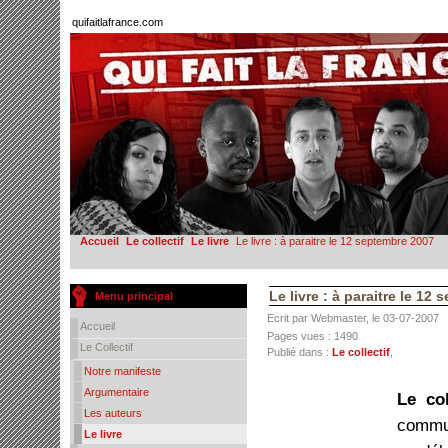
quifaitlafrance.com
Accueil
Le collectif
Le livre
Le livre : à paraitre le 12 septembre 2007
Le livre : à paraitre le 12
Menu principal
Ecrit par Webmaster, le 03-07-2007
Accueil
Pages vues : 1490
Le Collectif
Publié dans :
Le collectif
,
Notre manifeste
Argumentaire
Le col
Les auteurs
commun
Le livre