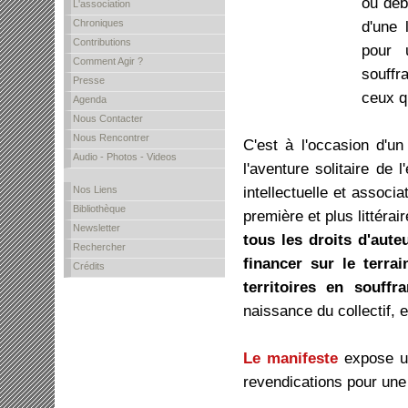
ou déb
L'association
Chroniques
d'une 
Contributions
pour 
Comment Agir ?
souffr
Presse
ceux q
Agenda
Nous Contacter
Nous Rencontrer
C'est à l'occasion d'un
Audio - Photos - Videos
l'aventure solitaire de l
intellectuelle et associa
Nos Liens
Bibliothèque
première et plus littérai
Newsletter
tous les droits d'aute
Rechercher
financer sur le terra
Crédits
territoires en souffr
naissance du collectif, e
Le manifeste
expose un
revendications pour une a