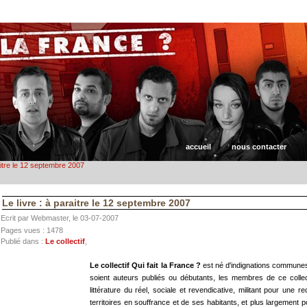
accueil
nous contacter
aitre le 12 septembre 2007
Le livre : à paraitre le 12 septembre 2007
Ecrit par Webmaster, le 03-07-2007
Pages vues : 1478
Publié dans :
Le collectif
,
Le collectif Qui fait la France ?
est né d'indignations communes
soient auteurs publiés ou débutants, les membres de ce collect
littérature du réel, sociale et revendicative, militant pour une
territoires en souffrance et de ses habitants, et plus largement 