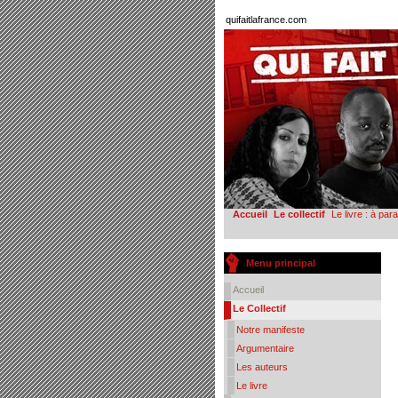
quifaitlafrance.com
Accueil
Le collectif
Le livre : à par
Menu principal
Accueil
Le Collectif
Notre manifeste
Argumentaire
Les auteurs
Le livre