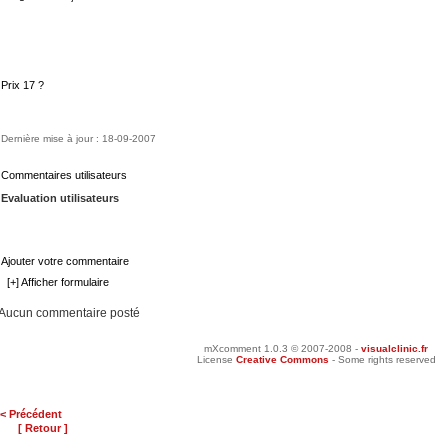
Prix 17 ?
Dernière mise à jour : 18-09-2007
Commentaires utilisateurs
Evaluation utilisateurs
Ajouter votre commentaire
[+] Afficher formulaire
Aucun commentaire posté
mXcomment 1.0.3 © 2007-2008 -
visualclinic.fr
License
Creative Commons
- Some rights reserved
< Précédent
[ Retour ]