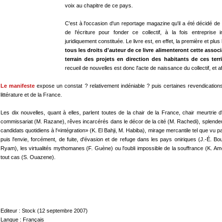
voix au chapitre de ce pays.
C'est à l'occasion d'un reportage magazine qu'il a été décidé de so
de l'écriture pour fonder ce collectif, à la fois entreprise in
juridiquement constituée. Le livre est, en effet, la première et plus 
tous les droits d'auteur de ce livre alimenteront cette associ
terrain des projets en direction des habitants de ces terr
recueil de nouvelles est donc l'acte de naissance du collectif, et a
Le manifeste
expose un constat ? relativement indéniable ? puis certaines revendication
littérature et de la France.
Les dix nouvelles, quant à elles, parlent toutes de la chair de la France, chair meurtrie
commissariat (M. Razane), rêves incarcérés dans le décor de la cité (M. Rachedi), splendeu
candidats quotidiens à l'«intégration» (K. El Bahji, M. Habiba), mirage mercantile tel que vu 
puis l'envie, forcément, de fuite, d'évasion et de refuge dans les pays oniriques (J.-É. Bou
Ryam), les virtualités mythomanes (F. Guène) ou l'oubli impossible de la souffrance (K. Am
tout cas (S. Ouazene).
Editeur : Stock (12 septembre 2007)
Langue : Français