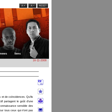
news
liens
16-11-2008
 et de coïncidences. Qu'ils
if partagent le goût d'une
 reconnaissance sensible des
pour tous ceux qui n'ont pas