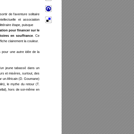
rtir de l'aventure solitaire
tellectuelle et association
littéraire étape, puisque
ation pour financer sur le
itoires en souffrance
. Ce
ffiche clairement la couleur.
s pour une autre idée de la
 d'un jeune tabassé dans un
rs et misères, surtout, des
par un Africain (D. Goumane)
lin), le mythe du retour (T.
ellal), hors de soi-même en