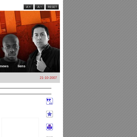
news
liens
21-10-2007
e