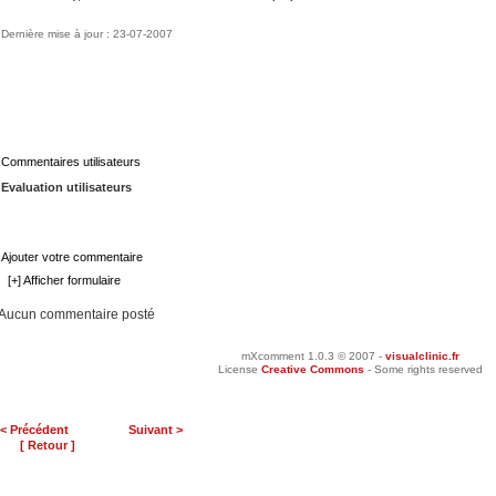
Dernière mise à jour : 23-07-2007
Commentaires utilisateurs
Evaluation utilisateurs
Ajouter votre commentaire
[+] Afficher formulaire
Aucun commentaire posté
mXcomment 1.0.3 © 2007 -
visualclinic.fr
License
Creative Commons
- Some rights reserved
< Précédent
Suivant >
[ Retour ]