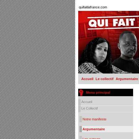
quifaitlafrance.com
Accueil
Le collectif
Argumentaire
Menu principal
Accueil
Le Collectif
Notre manifeste
Argumentaire