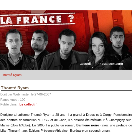
accueil
nous contacter
Thomté Ryam
Thomté Ryam
Ecrit par Webmaster, le 27-06-2007
Pages vues : 100
Publié dans :
Le collectif
,
D'origine tchadienne Thomté Ryam a 28 ans. Il a grandi à Dreux et à Cergy. Pensionnaire
des centres de formation du PSG et de Caen, il a ensuite été médiateur à Champigny-sur-
Marne (Bois l?Abbé). En 2005 il a publié un roman,
Banlieue noire
(avec une préface d
Lilian Thuram), aux Éditions Présence Africaine. Il prépare un second roman.