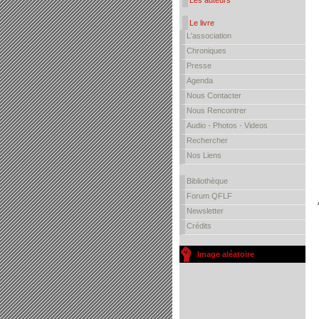
Les auteurs
Le livre
L'association
Chroniques
Presse
Agenda
Nous Contacter
Nous Rencontrer
Audio - Photos - Videos
Rechercher
Nos Liens
Bibliothèque
Forum QFLF
Newsletter
Crédits
Image aléatoire