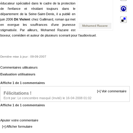
éducateur spécialisé dans le cadre de la protection
de l'enfance et résidant toujours dans le
département de la Seine-Saint-Denis, il a publié en
juin 2006
Dit Violent
chez Gallimard, roman qui met
en exergue les souffrances d'une jeunesse
Mohamed Razane
stigmatisée. Par ailleurs, Mohamed Razane est
boxeur, comédien et auteur de plusieurs scenarii pour l'audiovisuel.
Dernière mise à jour : 09-09-2007
Commentaires utilisateurs
Evaluation utilisateurs
Affiche 1 de 1 commentaires
[+] Voir commentaire
Félicitations !
Ecrit par: Le concombre masqué (Invité) le 16-04-2008 01:02
Affiche 1 de 1 commentaires
Ajouter votre commentaire
[+] Afficher formulaire