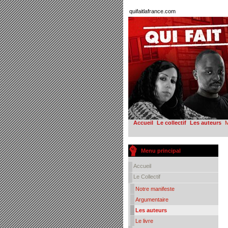
quifaitlafrance.com
Accueil
Le collectif
Les auteurs
M
Menu principal
Accueil
Le Collectif
Notre manifeste
Argumentaire
Les auteurs
Le livre