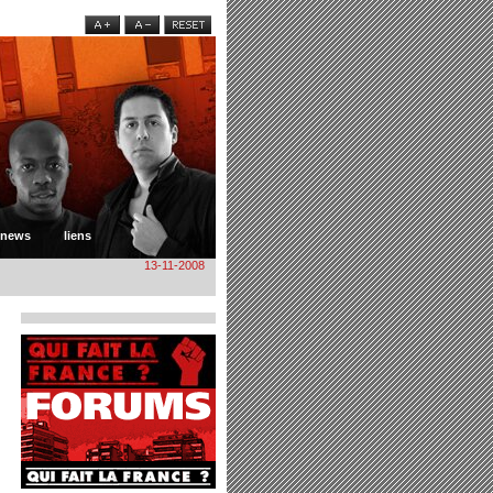
news
liens
13-11-2008