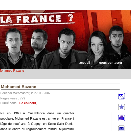
accueil
nous contacter
ohamed Razane
Mohamed Razane
Ecrit par Webmaster, le 27-06-2007
Pages vues : 779
Publié dans :
Le collectif
,
Né en 1968 à Casablanca dans un quartier
populaire, Mohamed Razane est arrivé en France à
l'âge de neuf ans à Gagny, en Seine-Saint-Denis,
dans le cadre du regroupement familial. Aujourd'hui