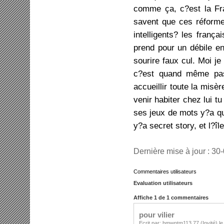
comme ça, c?est la Fra
savent que ces réforme
intelligents? les frança
prend pour un débile e
sourire faux cul. Moi j
c?est quand même pas
accueillir toute la misè
venir habiter chez lui t
ses jeux de mots y?a qu
y?a secret story, et l?î
Dernière mise à jour : 30
Commentaires utilisateurs
Evaluation utilisateurs
Affiche 1 de 1 commentaires
pour vilier
Ecrit par: bmwntm113 77 (Invité) l