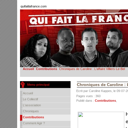
quifaitlafrance.com
Accueil
Contributions
Chroniques de Caroline : L'affaire Villiers-Le-Bel
Chroniques de Caroline : L'
Menu principal
Ecrit par Caroline Kappes, le 09-07-
Accueil
Pages vues : 360
Le Collectif
Publié dans :
Contributions
,
L'association
Chroniques
H
Contributions
e
Comment Agir ?