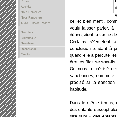
L
Presse
Agenda
d
Nous Contacter
q
Nous Rencontrer
bel et bien menti, com
Audio - Photos - Videos
voulu laisser parler, à
Nos Liens
dénonçaient la vague de
Bibliothèque
Certains s?entêtent 
Newsletter
conclusion tendant à p
Rechercher
quand elle a percuté le
Crédits
être les flics se sont-il
On nous a précisé cepen
sanctionnés, comme si ç
précisé si la sanction
habitude.
Dans le même temps, o
des enfants susceptibles
dire quoi « des enfant