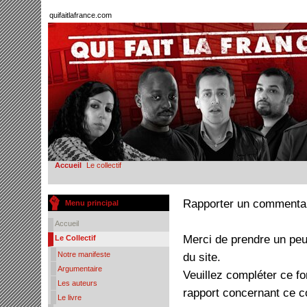
quifaitlafrance.com
Accueil
Le collectif
Rapporter un commenta
Menu principal
Accueil
Merci de prendre un peu
Le Collectif
Notre manifeste
du site.
Argumentaire
Veuillez compléter ce f
Les auteurs
rapport concernant ce 
Le livre