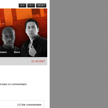
news
liens
21-10-2007
cernant ce commentaire.
[+] Voir commentaire