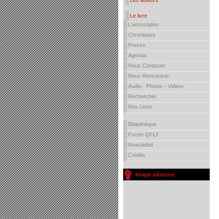
Les auteurs
Le livre
L'association
Chroniques
Presse
Agenda
Nous Contacter
Nous Rencontrer
Audio - Photos - Videos
Rechercher
Nos Liens
Bibliothèque
Forum QFLF
Newsletter
Crédits
Image aléatoire