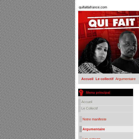
quifaitlafrance.com
Accueil
Le collectif
Argumentaire
Menu principal
Accueil
Le Collectif
Notre manifeste
Argumentaire