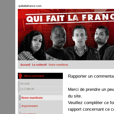
quifaitlafrance.com
Accueil
Le collectif
Notre manifeste
Rapporter un commenta
Menu principal
Accueil
Merci de prendre un peu
Le Collectif
du site.
Notre manifeste
Veuillez compléter ce f
Argumentaire
rapport concernant ce 