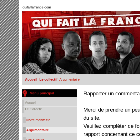
quifaitlafrance.com
Accueil
Le collectif
Argumentaire
Rapporter un commenta
Menu principal
Accueil
Merci de prendre un peu
Le Collectif
du site.
Notre manifeste
Veuillez compléter ce f
Argumentaire
rapport concernant ce 