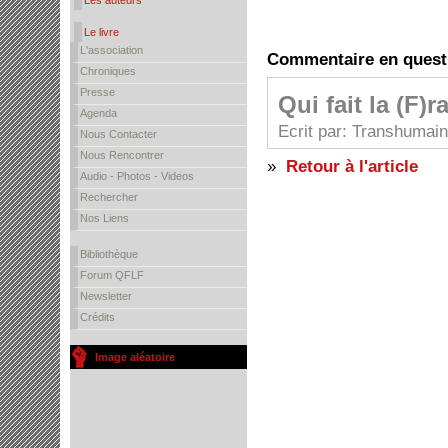
Les auteurs
Le livre
L'association
Commentaire en quest
Chroniques
Presse
Qui fait la (F)r
Agenda
Ecrit par: Transhumain
Nous Contacter
Nous Rencontrer
»
Retour à l'article
Audio - Photos - Videos
Rechercher
Nos Liens
Bibliothèque
Forum QFLF
Newsletter
Crédits
Image aléatoire