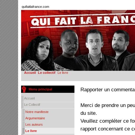
quifaitlafrance.com
Accueil
Le collectif
Le livre
Rapporter un commenta
Menu principal
Accueil
Merci de prendre un peu
Le Collectif
Notre manifeste
du site.
Argumentaire
Veuillez compléter ce f
Les auteurs
rapport concernant ce 
Le livre