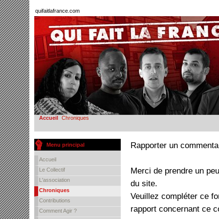
quifaitlafrance.com
Accueil
Chroniques
Rapporter un commenta
Menu principal
Accueil
Merci de prendre un peu
Le Collectif
L'association
du site.
Chroniques
Veuillez compléter ce f
Contributions
rapport concernant ce 
Comment Agir ?