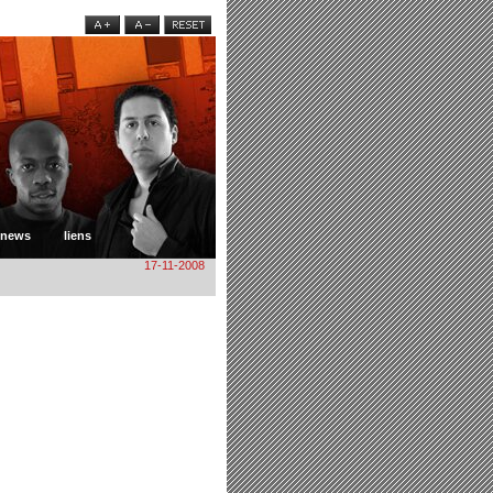
news
liens
17-11-2008