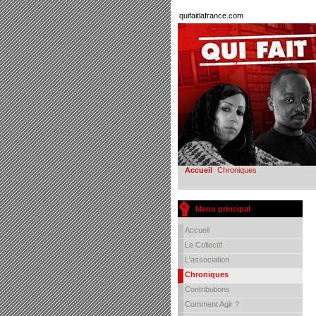
quifaitlafrance.com
Accueil
Chroniques
Menu principal
Accueil
Le Collectif
L'association
Chroniques
Contributions
Comment Agir ?