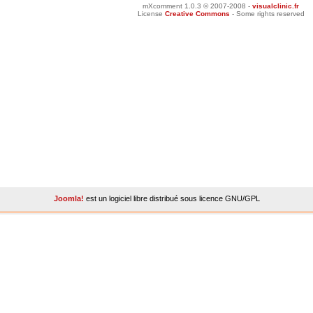
mXcomment 1.0.3 © 2007-2008 -
visualclinic.fr
License
Creative Commons
- Some rights reserved
Joomla!
est un logiciel libre distribué sous licence GNU/GPL