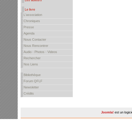
Les auteurs
Le livre
L'association
Chroniques
Presse
Agenda
Nous Contacter
Nous Rencontrer
Audio - Photos - Videos
Rechercher
Nos Liens
Bibliothèque
Forum QFLF
Newsletter
Crédits
Joomla!
est un logic