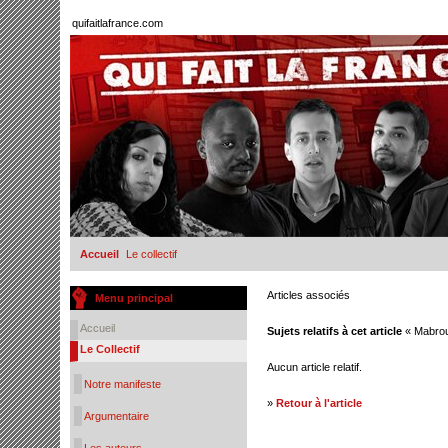
quifaitlafrance.com
Accueil
Le collectif
Articles associés
Menu principal
Accueil
Sujets relatifs à cet article
« Mabrou
Le Collectif
Aucun article relatif.
Notre manifeste
»
Retour à l'article
Argumentaire