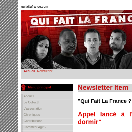
quifaitlafrance.com
Accueil
Newsletter
Newsletter Item
Menu principal
Accueil
"Qui Fait La France ?
Le Collectif
L'association
Appel lancé à l
Chroniques
dormir"
Contributions
Comment Agir ?