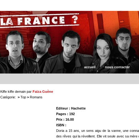
accueil
nous contacter
Kiffe kiffe demain
par
Faïza Guène
Catégorie:
>
Top
>
Romans
Editeur : Hachette
Pages : 192
Prix : 16.00 
ISBN :
Doria a 15 ans, un sens aigu de la vanne, une connai
des rêves qui la réveillent. Elle vit seule avec sa mèr