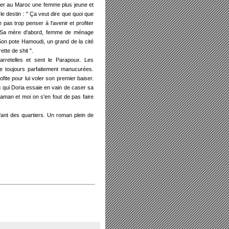
uver au Maroc une femme plus jeune et
le destin : " Ça veut dire que quoi que
e pas trop penser à l'avenir et profiter
t. Sa mère d'abord, femme de ménage
Son pote Hamoudi, un grand de la cité
ette de shit ".
rretelles et sent le Parapoux. Les
lle toujours parfaitement manucurées.
ofite pour lui voler son premier baiser.
 qui Doria essaie en vain de caser sa
Maman et moi on s'en fout de pas faire
nfant des quartiers. Un roman plein de