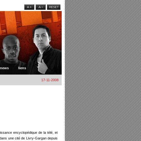
news
liens
17-11-2008
ssance encyclopédique de la télé, et
e dans une cité de Livry-Gargan depuis