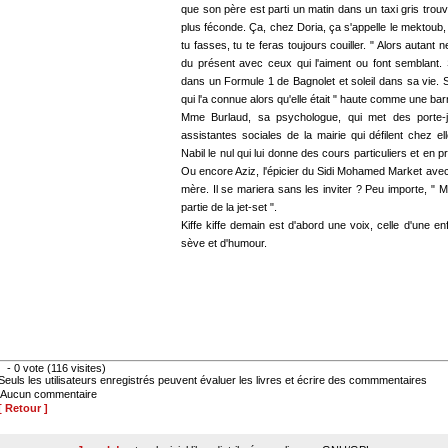
que son père est parti un matin dans un taxi gris tro
plus féconde. Ça, chez Doria, ça s'appelle le mektoub, 
tu fasses, tu te feras toujours couiller. " Alors autant n
du présent avec ceux qui l'aiment ou font semblan
dans un Formule 1 de Bagnolet et soleil dans sa vie. 
qui l'a connue alors qu'elle était " haute comme une barr
Mme Burlaud, sa psychologue, qui met des porte-ja
assistantes sociales de la mairie qui défilent chez e
Nabil le nul qui lui donne des cours particuliers et en pr
Ou encore Aziz, l'épicier du Sidi Mohamed Market avec
mère. Il se mariera sans les inviter ? Peu importe, " 
partie de la jet-set ".
Kiffe kiffe demain est d'abord une voix, celle d'une e
sève et d'humour.
- 0 vote (116 visites)
Seuls les utilisateurs enregistrés peuvent évaluer les livres et écrire des commmentaires
Aucun commentaire
[ Retour ]