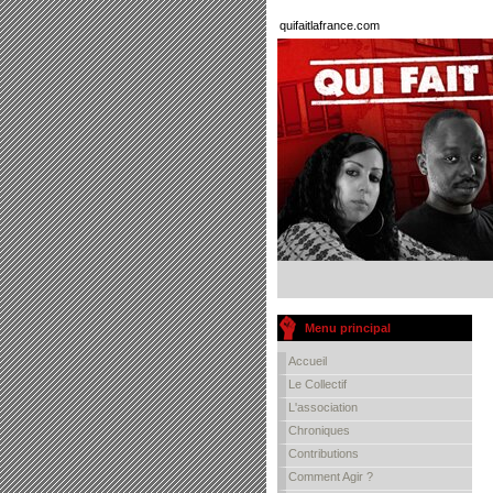
quifaitlafrance.com
Menu principal
Accueil
Le Collectif
L'association
Chroniques
Contributions
Comment Agir ?