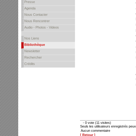
Presse
Agenda
Nous Contacter
Nous Rencontrer
Audio - Photos - Videos
Nos Liens
Bibliothèque
Newsletter
Rechercher
Crédits
- 0 vote (11 visites)
Seuls les utilisateurs enregistrés peu
Aucun commentaire
[ Retour ]