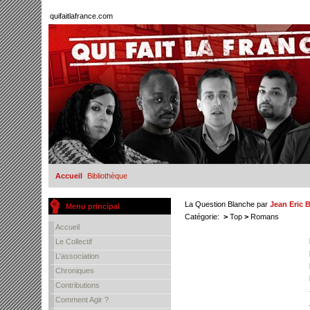
quifaitlafrance.com
Accueil
Bibliothèque
La Question Blanche
par
Jean Eric 
Menu principal
Catégorie:
>
Top
>
Romans
Accueil
Le Collectif
L'association
Chroniques
Contributions
Comment Agir ?