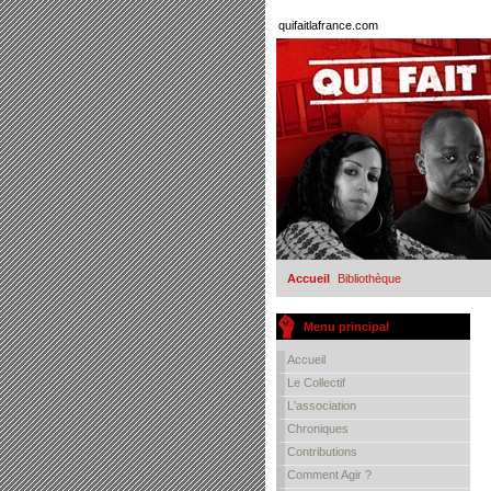
quifaitlafrance.com
Accueil
Bibliothèque
Menu principal
Accueil
Le Collectif
L'association
Chroniques
Contributions
Comment Agir ?