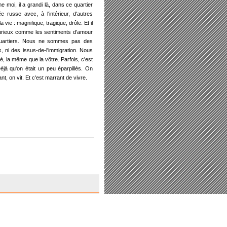
 moi, il a grandi là, dans ce quartier
russe avec, à l'intérieur, d'autres
a vie : magnifique, tragique, drôle. Et il
 Curieux comme les sentiments d'amour
s quartiers. Nous ne sommes pas des
es, ni des issus-de-l'immigration. Nous
é, la même que la vôtre. Parfois, c'est
éjà qu'on était un peu éparpillés. On
nt, on vit. Et c'est marrant de vivre.