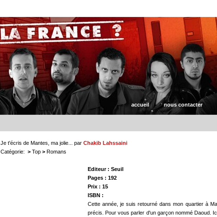
accueil
nous contacter
Je t'écris de Mantes, ma jolie...
par
Chakib Lahssaini
Catégorie:
>
Top
>
Romans
Editeur : Seuil
Pages : 192
Prix : 15 
ISBN :
Cette année, je suis retourné dans mon quartier à Man
précis. Pour vous parler d'un garçon nommé Daoud. Ici