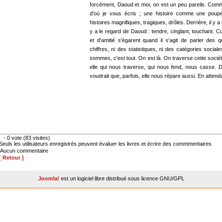
forcément, Daoud et moi, on est un peu pareils. Comme
d'où je vous écris ; une histoire comme une poupée 
histoires magnifiques, tragiques, drôles. Derrière, il y a l
y a le regard de Daoud : tendre, cinglant, touchant.
et d'amitié s'égarent quand il s'agit de parler de
chiffres, ni des statistiques, ni des catégories social
sommes, c'est tout. On est là. On traverse cette sociét
elle qui nous traverse, qui nous fend, nous casse. D
voudrait que, parfois, elle nous répare aussi. En attenda
- 0 vote (83 visites)
Seuls les utilisateurs enregistrés peuvent évaluer les livres et écrire des commmentaires
Aucun commentaire
[ Retour ]
Joomla!
est un logiciel libre distribué sous licence GNU/GPL