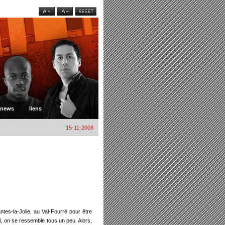
news
liens
15-11-2008
tes-la-Jolie, au Val-Fourré pour être
, on se ressemble tous un peu. Alors,