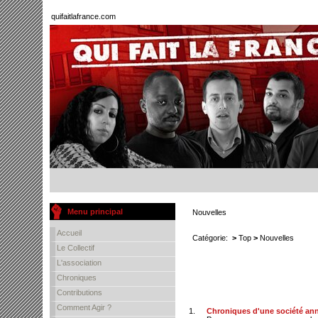
quifaitlafrance.com
Menu principal
Nouvelles
Accueil
Catégorie:
>
Top
>
Nouvelles
Le Collectif
L'association
Chroniques
Contributions
Comment Agir ?
1.
Chroniques d'une société an