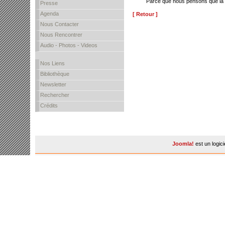
Parce que nous pensons que la 
Presse
Agenda
[ Retour ]
Nous Contacter
Nous Rencontrer
Audio - Photos - Videos
Nos Liens
Bibliothèque
Newsletter
Rechercher
Crédits
Joomla!
est un logic